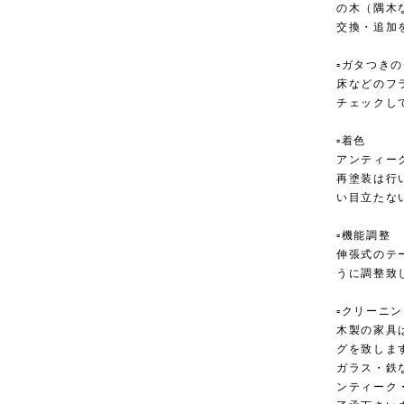
の木（隅木
交換・追加
▫︎ガタつき
床などのフ
チェックし
▫︎着色
アンティー
再塗装は行
い目立たな
▫︎機能調整
伸張式のテ
うに調整致
▫︎クリーニ
木製の家具
グを致しま
ガラス・鉄
ンティーク