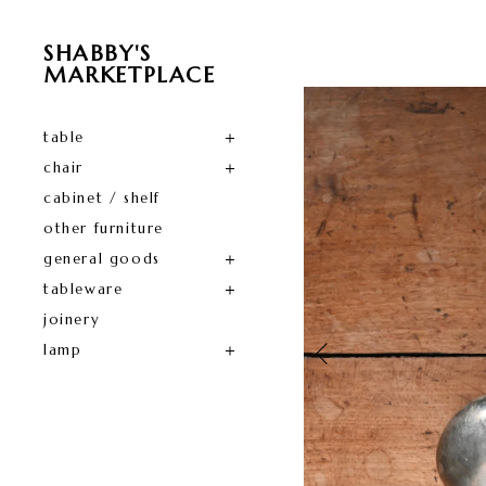
SHABBY'S
MARKETPLACE
table
chair
cabinet / shelf
other furniture
general goods
tableware
joinery
lamp