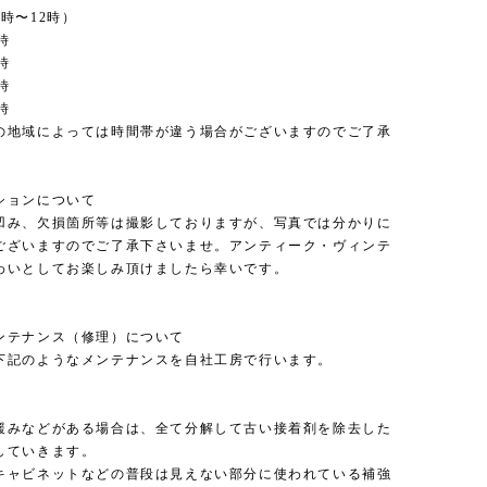
時〜12時）
時
時
時
時
の地域によっては時間帯が違う場合がございますのでご了承
。
ションについて
凹み、欠損箇所等は撮影しておりますが、写真では分かりに
ございますのでご了承下さいませ。アンティーク・ヴィンテ
わいとしてお楽しみ頂けましたら幸いです。
ンテナンス（修理）について
下記のようなメンテナンスを自社工房で行います。
緩みなどがある場合は、全て分解して古い接着剤を除去した
していきます。
キャビネットなどの普段は見えない部分に使われている補強