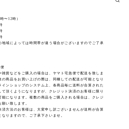
時〜12時）
時
時
時
の地域によっては時間帯が違う場合がございますのでご了承
。
急便
や雑貨などをご購入の場合は、ヤマト宅急便で配送を致しま
数の商品をお買い上げの際は、同梱しての配送が可能となり
ラインショップのシステム上、各商品毎に送料が合算された
して頂くようになりますが、クレジット決済のお客様に限り
可能になります。複数の商品をご購入される場合は、クレジ
お願い致します。
決済方法のお客様は、大変申し訳ございませんが送料が合算
となりますので、ご了承下さいませ。