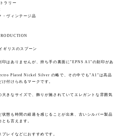
/ カトラリー
2
ク・ヴィンテージ品
NTRODUCTION
 イギリスのスプーン
印はありませんが、持ち手の裏面に"EPNS A1"の刻印があ
lectro Plated Nickel Silver の略で、その中でも"A1"は高品
だけ付けられるマークです。
の大きなサイズで、飾りが施されていてエレガントな雰囲気
だ状態も時間の経過を感じることが出来、古いシルバー製品
力とも言えます。
スプレイなどにおすすめです。