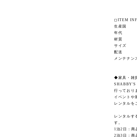
◻︎ITEM IN
生産国
年代 1
材質 ピ
サイズ 横幅
配送 
メンテナン
◆家具・雑
SHABBY
行っており
イベントや
レンタルを
レンタルす
す。
1泊2日：商
2泊3日：商