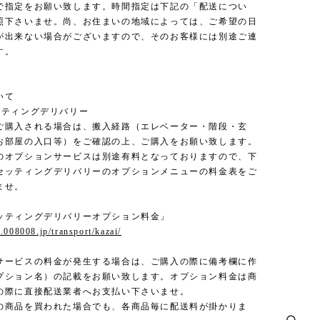
で指定をお願い致します。時間指定は下記の「配送につい
照下さいませ。尚、お住まいの地域によっては、ご希望の日
が出来ない場合がございますので、そのお客様には別途ご連
す。
いて
ッティングデリバリー
ご購入される場合は、搬入経路（エレベーター・階段・玄
お部屋の入口等）をご確認の上、ご購入をお願い致します。
のオプションサービスは別途有料となっておりますので、下
セッティングデリバリーのオプションメニューの料金表をご
ませ。
ッティングデリバリーオプション料金」
.008008.jp/transport/kazai/
サービスの料金が発生する場合は、ご購入の際に備考欄に作
プション名）の記載をお願い致します。オプション料金は商
の際に直接配送業者へお支払い下さいませ。
の商品を買われた場合でも、各商品毎に配送料が掛かりま