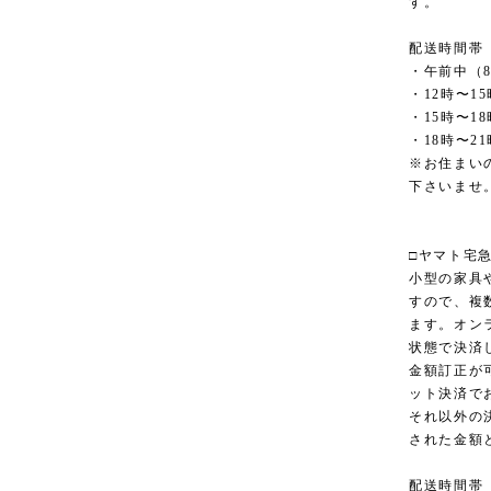
す。
配送時間帯
・午前中（8
・12時〜15
・15時〜18
・18時〜21
※お住まい
下さいませ
□ヤマト宅
小型の家具
すので、複
ます。オン
状態で決済
金額訂正が
ット決済で
それ以外の
された金額
配送時間帯