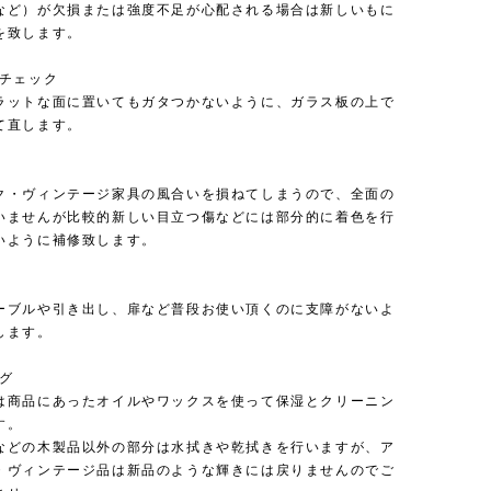
など）が欠損または強度不足が心配される場合は新しいもに
を致します。
のチェック
ラットな面に置いてもガタつかないように、ガラス板の上で
て直します。
ク・ヴィンテージ家具の風合いを損ねてしまうので、全面の
いませんが比較的新しい目立つ傷などには部分的に着色を行
いように補修致します。
ーブルや引き出し、扉など普段お使い頂くのに支障がないよ
します。
ング
は商品にあったオイルやワックスを使って保湿とクリーニン
す。
などの木製品以外の部分は水拭きや乾拭きを行いますが、ア
・ヴィンテージ品は新品のような輝きには戻りませんのでご