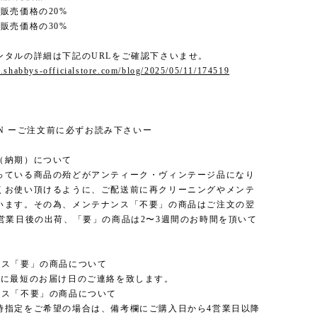
販売価格の20%
販売価格の30%
ンタルの詳細は下記のURLをご確認下さいませ。
.shabbys-officialstore.com/blog/2025/05/11/174519
ION ーご注文前に必ずお読み下さいー
（納期）について
っている商品の殆どがアンティーク・ヴィンテージ品になり
くお使い頂けるように、ご配送前に再クリーニングやメンテ
います。その為、メンテナンス「不要」の商品はご注文の翌
3営業日後の出荷、「要」の商品は2〜3週間のお時間を頂いて
ンス「要」の商品について
内に最短のお届け日のご連絡を致します。
ンス「不要」の商品について
時指定をご希望の場合は、備考欄にご購入日から4営業日以降