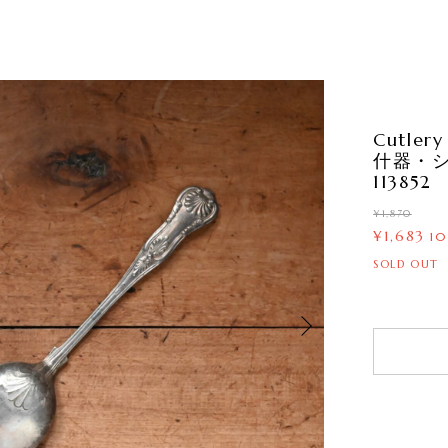
Cutl
什器・
113852
¥1,870
¥1,683
1
SOLD OUT