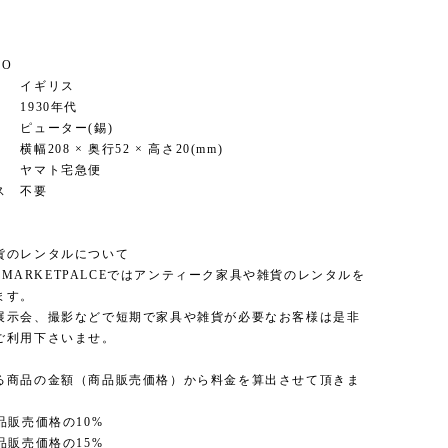
FO
 イギリス
930年代
ューター(錫)
208 × 奥行52 × 高さ20(mm)
ヤマト宅急便
ス 不要
貨のレンタルについて
'S MARKETPALCEではアンティーク家具や雑貨のレンタルを
ます。
展示会、撮影などで短期で家具や雑貨が必要なお客様は是非
ご利用下さいませ。
る商品の金額（商品販売価格）から料金を算出させて頂きま
品販売価格の10%
品販売価格の15%