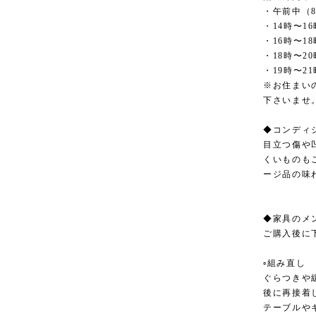
・午前中（8
・14時〜16
・16時〜18
・18時〜20
・19時〜21
※お住まい
下さいませ
◆コンディ
目立つ傷や
くいものも
ージ品の味
◆家具のメ
ご購入後に
▫︎組み直し
ぐらつきや
後に再接着
テーブルや