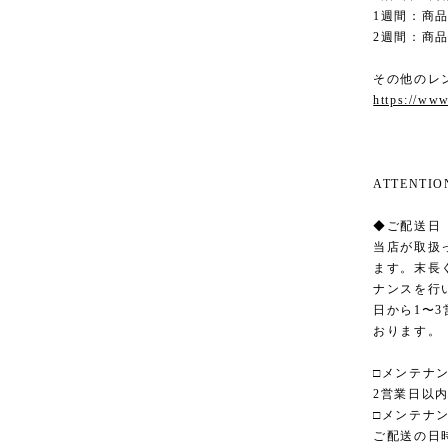
1週間：商品
2週間：商品
その他のレ
https://www
ATTENT
◆ご配送日
当店が取扱
ます。末長
ナンスを行
日から1〜
おります。
□メンテナ
2営業日以
□メンテナ
ご配送の日