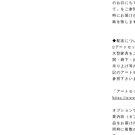
のお日にち
て」をご参
時にお届け
絡を致しま
◆配送につ
□アートセ
大型家具を
関・廊下・
吊り上げ等
記のアート
参照下さい
「アートセ
https://www
オプション
業内容（オ
品をお届け
同時に複数