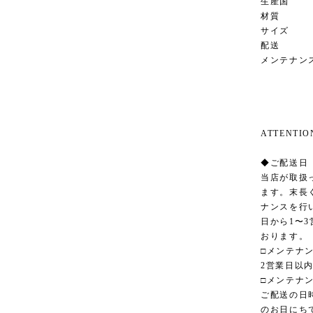
生産国 イ
材質 
サイズ 幅1
配送 
メンテナン
ATTENT
◆ご配送日
当店が取扱
ます。末長
ナンスを行
日から1〜
おります。
□メンテナ
2営業日以
□メンテナ
ご配送の日
のお日にち