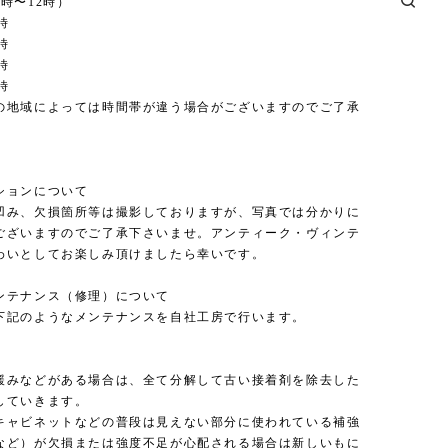
時〜12時）
時
時
時
時
の地域によっては時間帯が違う場合がございますのでご了承
。
ションについて
凹み、欠損箇所等は撮影しておりますが、写真では分かりに
ございますのでご了承下さいませ。アンティーク・ヴィンテ
わいとしてお楽しみ頂けましたら幸いです。
ンテナンス（修理）について
下記のようなメンテナンスを自社工房で行います。
緩みなどがある場合は、全て分解して古い接着剤を除去した
していきます。
キャビネットなどの普段は見えない部分に使われている補強
など）が欠損または強度不足が心配される場合は新しいもに