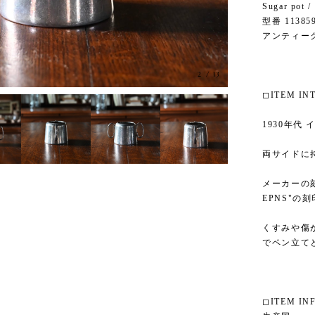
Sugar po
型番 11385
アンティー
3
/
13
◻︎ITEM I
1930年代
両サイドに
メーカーの刻
EPNS"の
くすみや傷
でペン立て
◻︎ITEM IN