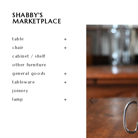
SHABBY'S
MARKETPLACE
table
chair
cabinet / shelf
other furniture
general goods
tableware
joinery
lamp