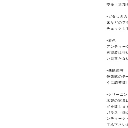
交換・追加
▫︎ガタつき
床などのフ
チェックし
▫︎着色
アンティー
再塗装は行
い目立たな
▫︎機能調整
伸張式のテ
うに調整致
▫︎クリーニ
木製の家具
グを致しま
ガラス・鉄
ンティーク
了承下さい