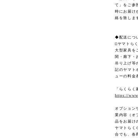
て」をご参
時にお届け
絡を致しま
◆配送につ
□ヤマトら
大型家具を
関・廊下・
吊り上げ等
記のヤマト
ューの料金
「らくらく
https://www
オプション
業内容（オ
品をお届け
ヤマトらく
合でも、各