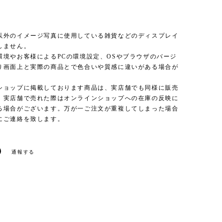
以外のイメージ写真に使用している雑貨などのディスプレイ
しません。
環境やお客様によるPCの環境設定、OSやブラウザのバージ
り画面上と実際の商品とで色合いや質感に違いがある場合が
。
ショップに掲載しております商品は、実店舗でも同様に販売
、実店舗で売れた際はオンラインショップへの在庫の反映に
る場合がございます。万が一ご注文が重複してしまった場合
にご連絡を致します。
通報する