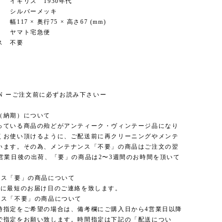
ギリス 1930年代
シルバーメッキ
17 × 奥行75 × 高さ67 (mm)
ヤマト宅急便
ス 不要
ION ーご注文前に必ずお読み下さいー
（納期）について
っている商品の殆どがアンティーク・ヴィンテージ品になり
くお使い頂けるように、ご配送前に再クリーニングやメンテ
います。その為、メンテナンス「不要」の商品はご注文の翌
3営業日後の出荷、「要」の商品は2〜3週間のお時間を頂いて
ンス「要」の商品について
内に最短のお届け日のご連絡を致します。
ンス「不要」の商品について
時指定をご希望の場合は、備考欄にご購入日から4営業日以降
で指定をお願い致します。時間指定は下記の「配送につい