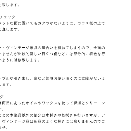
を致します。
のチェック
ラットな面に置いてもガタつかないように、ガラス板の上で
て直します。
ク・ヴィンテージ家具の風合いを損ねてしまうので、全面の
いませんが比較的新しい目立つ傷などには部分的に着色を行
いように補修致します。
ーブルや引き出し、扉など普段お使い頂くのに支障がないよ
します。
ング
は商品にあったオイルやワックスを使って保湿とクリーニン
す。
などの木製品以外の部分は水拭きや乾拭きを行いますが、ア
・ヴィンテージ品は新品のような輝きには戻りませんのでご
ませ。