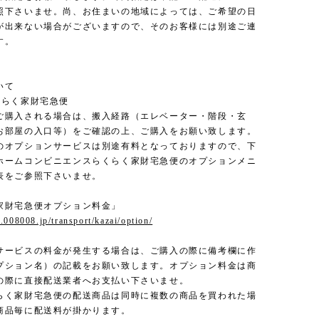
照下さいませ。尚、お住まいの地域によっては、ご希望の日
が出来ない場合がございますので、そのお客様には別途ご連
す。
いて
くらく家財宅急便
ご購入される場合は、搬入経路（エレベーター・階段・玄
お部屋の入口等）をご確認の上、ご購入をお願い致します。
のオプションサービスは別途有料となっておりますので、下
ホームコンビニエンスらくらく家財宅急便のオプションメニ
表をご参照下さいませ。
家財宅急便オプション料金」
.008008.jp/transport/kazai/option/
サービスの料金が発生する場合は、ご購入の際に備考欄に作
プション名）の記載をお願い致します。オプション料金は商
の際に直接配送業者へお支払い下さいませ。
らく家財宅急便の配送商品は同時に複数の商品を買われた場
商品毎に配送料が掛かります。