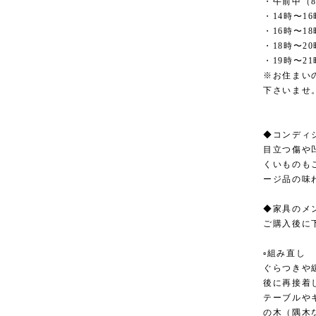
・午前中（8
・14時〜16
・16時〜18
・18時〜20
・19時〜21
※お住まい
下さいませ
◆コンディ
目立つ傷や
くいものも
ージ品の味
◆家具のメ
ご購入後に
▫︎組み直し
ぐらつきや
後に再接着
テーブルや
の木（隅木