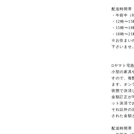
配送時間帯
・午前中（8
・12時〜15
・15時〜18
・18時〜21
※お住まい
下さいませ
□ヤマト宅
小型の家具
すので、複
ます。オン
状態で決済
金額訂正が
ット決済で
それ以外の
された金額
配送時間帯