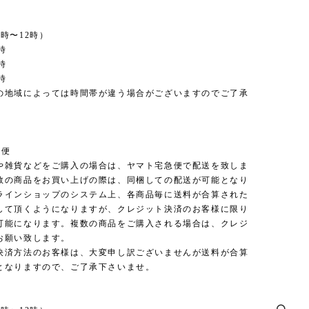
時〜12時）
時
時
時
の地域によっては時間帯が違う場合がございますのでご了承
。
急便
や雑貨などをご購入の場合は、ヤマト宅急便で配送を致しま
数の商品をお買い上げの際は、同梱しての配送が可能となり
ラインショップのシステム上、各商品毎に送料が合算された
して頂くようになりますが、クレジット決済のお客様に限り
可能になります。複数の商品をご購入される場合は、クレジ
お願い致します。
決済方法のお客様は、大変申し訳ございませんが送料が合算
となりますので、ご了承下さいませ。