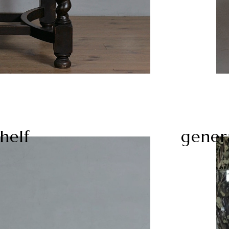
helf
gener