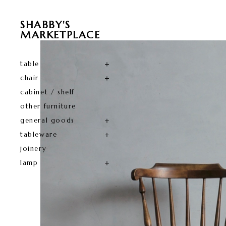
SHABBY'S
MARKETPLACE
table
chair
cabinet / shelf
other furniture
general goods
tableware
joinery
lamp